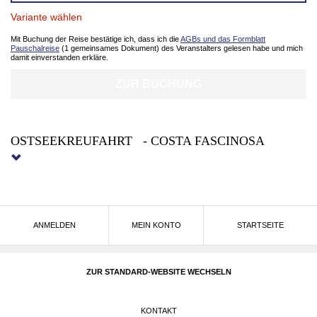
Variante wählen
Mit Buchung der Reise bestätige ich, dass ich die
AGBs und das Formblatt
Pauschalreise
(1 gemeinsames Dokument) des Veranstalters gelesen habe und mich
damit einverstanden erkläre.
ZUR BUCHUNG
OSTSEEKREUFAHRT - COSTA FASCINOSA
BALTISCHE HÖHEPUNKTE UND
OSTSEEPERLEN
ANMELDEN
MEIN KONTO
STARTSEITE
10 Tage Costa Fascinosa
vom 27.06.-06.07.2023
ZUR STANDARD-WEBSITE WECHSELN
Unser Bestpreis - Angebot bis 30.01.2023
-
ab 649€
- 9 Nächte Kreuzfahrt ab Kiel
KONTAKT